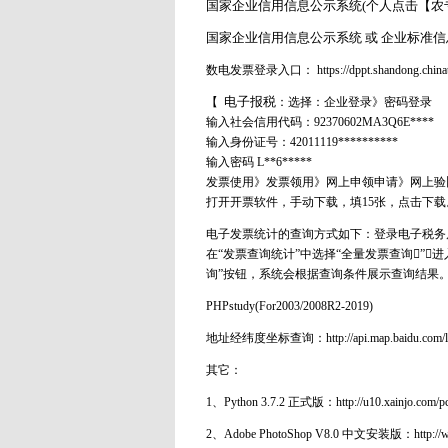
国家企业信用信息公示系统
(个人点击【农专
国家企业信用信息公示系统
或
企业标准信
数电发票登录入口： https://dppt.shandong.chinatax
电子报税
【
：选择：企业登录》密码登录
输入社会信用代码：92370602MA3Q6E****
输入身份证号：42011119**********
输入密码 L**6*****
发票使用》发票领用》网上申领申请》网上验
打开开票软件，手动下载，填15张，点击下载
电子发票统计的查询方式如下：登录电子税务局
在“发票查询统计”中选择“全量发票查询”
询”按钮，系统会根据查询条件展示查询结果
PHPstudy(For2003/2008R2-2019)
地址经纬度坐标查询：
http://api.map.baidu.com/
其它：
1、Python 3.7.2 正式版：
http://u10.xainjo.com/p
2、Adobe PhotoShop V8.0 中文安装版：
http://