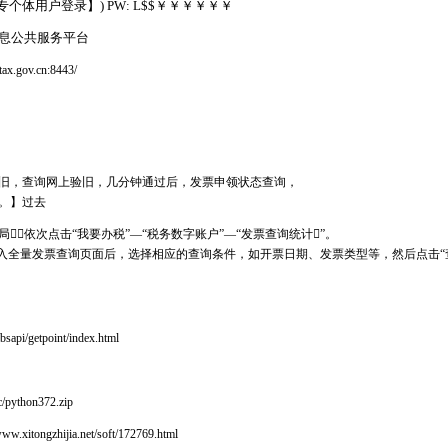
个体用户登录】) PW: L$$￥￥￥￥￥￥
息公共服务平台
.gov.cn:8443/
旧，查询网上验旧，几分钟通过后，发票申领状态查询，
。】过去
，依次点击“我要办税”—“税务数字账户”—“发票查询统计”。
，进入全量发票查询页面后，选择相应的查询条件，如开票日期、发票类型等，然后点击“
。
lbsapi/getpoint/index.html
c/python372.zip
www.xitongzhijia.net/soft/172769.html